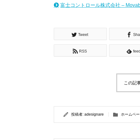
富士コントロール株式会社 – Movabl
Tweet
Sha
RSS
fee
この記
投稿者:
adesignare
ホームペー