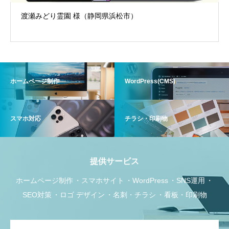
渡瀬みどり霊園 様（静岡県浜松市）
ホームページ制作
WordPress(CMS)
スマホ対応
チラシ・印刷物
提供サービス
ホームページ制作
スマホサイト
WordPress
SNS運用
SEO対策
ロゴ デザイン
名刺・チラシ
看板・印刷物