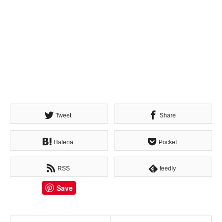
Tweet
Share
Hatena
Pocket
RSS
feedly
Save