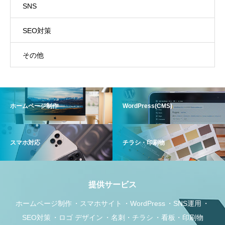
SNS
SEO対策
その他
ホームページ制作
WordPress(CMS)
スマホ対応
チラシ・印刷物
提供サービス
ホームページ制作
スマホサイト
WordPress
SNS運用
SEO対策
ロゴ デザイン
名刺・チラシ
看板・印刷物