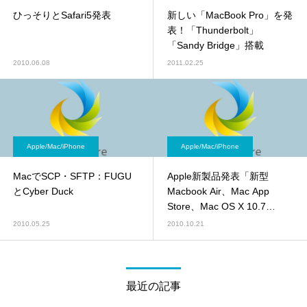
ひっそりとSafari5発表
新しい「MacBook Pro」を発
表！「Thunderbolt」
「Sandy Bridge」搭載
2010.06.08
2011.02.25
Apple/Mac/iPhone
Apple/Mac/iPhone
MacでSCP・SFTP：FUGU
Apple新製品発表「新型
とCyber Duck
Macbook Air、Mac App
Store、Mac OS X 10.7
Lion」
2010.05.25
2010.10.21
最近の記事