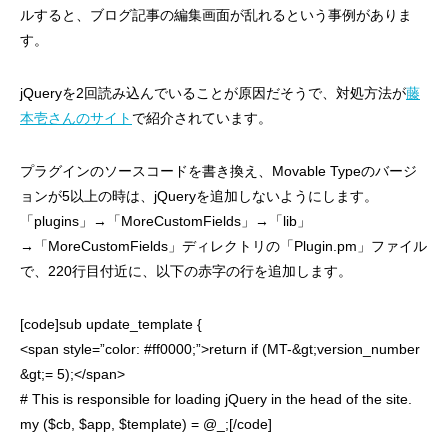
ルすると、ブログ記事の編集画面が乱れるという事例がありま
す。
jQueryを2回読み込んでいることが原因だそうで、対処方法が
藤
本壱さんのサイト
で紹介されています。
プラグインのソースコードを書き換え、Movable Typeのバージ
ョンが5以上の時は、jQueryを追加しないようにします。
「plugins」→「MoreCustomFields」→「lib」
→「MoreCustomFields」ディレクトリの「Plugin.pm」ファイル
で、220行目付近に、以下の赤字の行を追加します。
[code]sub update_template {
<span style=”color: #ff0000;”>return if (MT-&gt;version_number
&gt;= 5);</span>
# This is responsible for loading jQuery in the head of the site.
my ($cb, $app, $template) = @_;[/code]