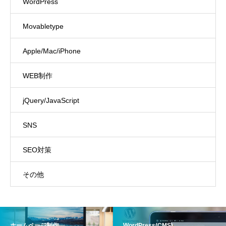
WordPress
Movabletype
Apple/Mac/iPhone
WEB制作
jQuery/JavaScript
SNS
SEO対策
その他
ホームページ制作
WordPress(CMS)